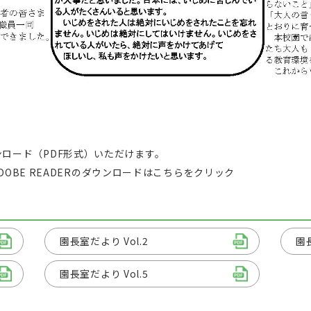
ロード（PDF形式）いただけます。
DOBE READERのダウンロードは
こちら
をクリック
園長室だより Vol.2
園長
園長室だより Vol.5